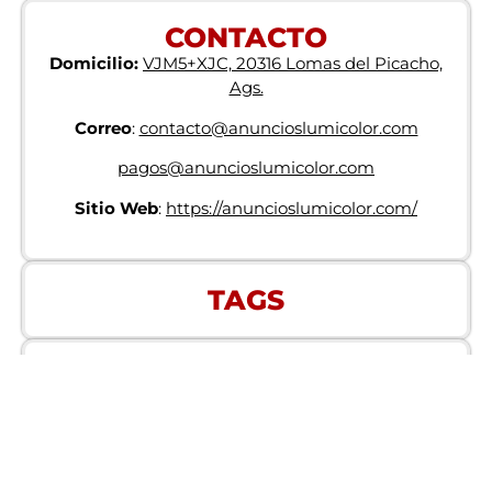
CONTACTO
Domicilio:
VJM5+XJC, 20316 Lomas del Picacho,
Ags.
Correo
:
contacto@anuncioslumicolor.com
pagos@anuncioslumicolor.com
Sitio Web
:
https://anuncioslumicolor.com/
TAGS
POSTULATE AQUÍ
Correo