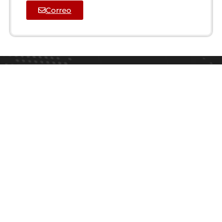
Correo
Organismo Empresarial
MAPA DE SITIO
INICIO
NOSOTROS
MIEMBROS
FERIA DEL CRÉDITO
EXPO MAEN
EMPRENDE MAEN
VINCULACIÓN