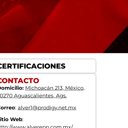
CERTIFICACIONES
CONTACTO
omicilio:
Michoacán 213, México,
0270 Aguascalientes, Ags.
orreo
:
alver1@prodigy.net.mx
itio Web
:
ttp://www.alverepp.com.mx/